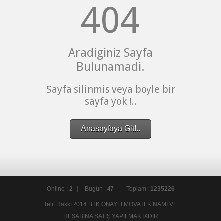
404
Aradiginiz Sayfa
Bulunamadi.
Sayfa silinmis veya boyle bir
sayfa yok !..
Anasayfaya Git!..
Online :
2
Bugün :
47
Toplam :
1235226
Telif Hakkı 2014 BTK ONAYLI MOVATEK NAMI VE
HESABINA SATIŞ YAPILMAKTADIR