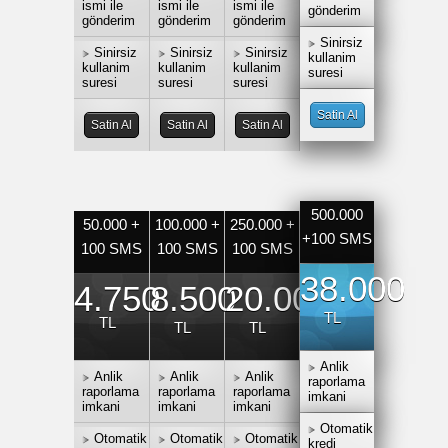
ismi ile
ismi ile
ismi ile
gönderim
gönderim
gönderim
gönderim
Sinirsiz
Sinirsiz
Sinirsiz
Sinirsiz
kullanim
kullanim
kullanim
kullanim
suresi
suresi
suresi
suresi
Satin Al
Satin Al
Satin Al
Satin Al
500.000
50.000 +
100.000 +
250.000 +
+100 SMS
100 SMS
100 SMS
100 SMS
38.000
4.750
8.500
20.000
TL
TL
TL
TL
Anlik
Anlik
Anlik
Anlik
raporlama
raporlama
raporlama
raporlama
imkani
imkani
imkani
imkani
Otomatik
Otomatik
Otomatik
Otomatik
kredi