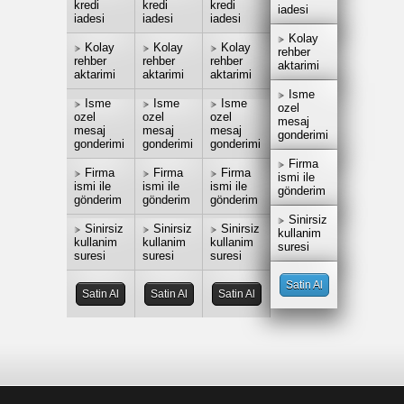
kredi
kredi
kredi
iadesi
iadesi
iadesi
iadesi
Kolay
Kolay
Kolay
Kolay
rehber
rehber
rehber
rehber
aktarimi
aktarimi
aktarimi
aktarimi
Isme
Isme
Isme
Isme
ozel
ozel
ozel
ozel
mesaj
mesaj
mesaj
mesaj
gonderimi
gonderimi
gonderimi
gonderimi
Firma
Firma
Firma
Firma
ismi ile
ismi ile
ismi ile
ismi ile
gönderim
gönderim
gönderim
gönderim
Sinirsiz
Sinirsiz
Sinirsiz
Sinirsiz
kullanim
kullanim
kullanim
kullanim
suresi
suresi
suresi
suresi
Satin Al
Satin Al
Satin Al
Satin Al