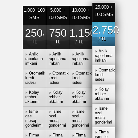
25.000 +
1.000+100
5.000 +
10.000 +
100 SMS
SMS
100 SMS
100 SMS
2.750
250
750
1.150
/
/
/ TL
TL
TL
/ TL
Anlik
Anlik
Anlik
Anlik
raporlama
raporlama
raporlama
raporlama
imkani
imkani
imkani
imkani
Otomatik
Otomatik
Otomatik
Otomatik
kredi
kredi
kredi
kredi
iadesi
iadesi
iadesi
iadesi
Kolay
Kolay
Kolay
Kolay
rehber
rehber
rehber
rehber
aktarimi
aktarimi
aktarimi
aktarimi
Isme
Isme
Isme
Isme
ozel
ozel
ozel
ozel
mesaj
mesaj
mesaj
mesaj
gonderimi
gonderimi
gonderimi
gonderimi
Firma
Firma
Firma
Firma
ismi ile