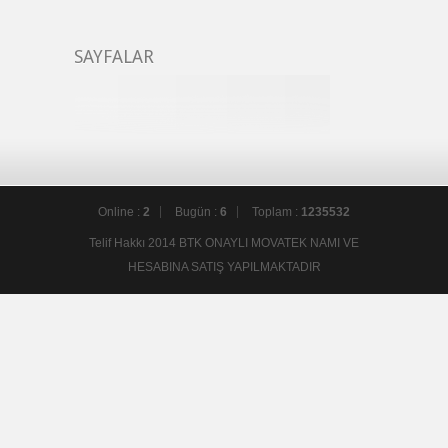
SAYFALAR
Online :
2
Bugün :
6
Toplam :
1235532
Telif Hakkı 2014 BTK ONAYLI MOVATEK NAMI VE
HESABINA SATIŞ YAPILMAKTADIR