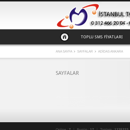
TOPLU SMS FİYATLARI
ANA SAYFA
SAYFALAR
ADİDAS ANKARA
SAYFALAR
Online :
7
Bugün :
17
Toplam :
1235333