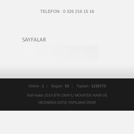
TELEFON : 0 326 216 15 16
SAYFALAR
Online :
1
Bugün :
53
Toplam :
1235773
Telif Hakkı 2014 BTK ONAYLI MOVATEK NAMI VE
HESABINA SATIŞ YAPILMAKTADIR